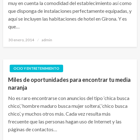
muy en cuenta la comodidad del establecimiento así como
que disponga de instalaciones perfectamente equipadas, y
aquí se incluyen las habitaciones de hotel en Girona. Y es
que…
Publicado
30 enero, 2014
admin
el
OCIO Y ENTRETENIMIENTO
Miles de oportunidades para encontrar tu media
naranja
No es raro encontrarse con anuncios del tipo ‘chica busca
chico’, ‘hombre maduro busca mujer soltera’, ‘chico busca
chico’, y muchos otros más. Cada vez resulta más
frecuente que las personas hagan uso de Internet y las
páginas de contactos…