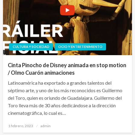
CULTURA Y SOCIEDAD
OCIO Y ENTRETENIMIENTO
Cinta Pinocho de Disney animada en stop motion
/ Olmo Cuarón animaciones
Latinoamérica ha exportado a grandes talentos del
séptimo arte, y uno de los más reconocidos es Guillermo
del Toro, quien es oriundo de Guadalajara. Guillermo del
Toro lleva más de 30 años dedicándose a la dirección
cinematográfica, lo cual es…
Publicado
1 febrero, 2023
admin
el