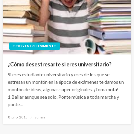
OCIO Y ENTRETENIMIENTO
¿Cómo desestresarte si eres universitario?
Si eres estudiante universitario y eres de los que se
estresan un montón en la época de exámenes te damos un
montón de ideas, algunas super originales. ¡Toma nota!
1.Bailar aunque sea solo. Ponte música a toda marcha y
ponte…
Publicado
8 julio, 2015
admin
el