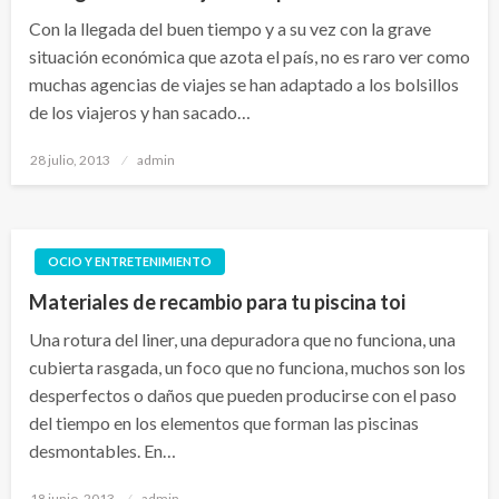
Con la llegada del buen tiempo y a su vez con la grave
situación económica que azota el país, no es raro ver como
muchas agencias de viajes se han adaptado a los bolsillos
de los viajeros y han sacado…
Publicado
28 julio, 2013
admin
el
OCIO Y ENTRETENIMIENTO
Materiales de recambio para tu piscina toi
Una rotura del liner, una depuradora que no funciona, una
cubierta rasgada, un foco que no funciona, muchos son los
desperfectos o daños que pueden producirse con el paso
del tiempo en los elementos que forman las piscinas
desmontables. En…
Publicado
18 junio, 2013
admin