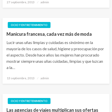
Publicado
27 septiembre, 2013
admin
el
OCIO Y ENTRETENIMIENTO
Manicura francesa, cada vez más de moda
Lucir unas uñas limpias y cuidadas es sinónimo en la
mayoría de los casos de salud, higiene y preocupación por
el aspecto. Desde hace años las mujeres han procurado
mostrar siempre unas uñas cuidadas, limpias y que luzcan
a la…
Publicado
13 septiembre, 2013
admin
el
OCIO Y ENTRETENIMIENTO
Las agencias de viajes multiplican sus ofertas