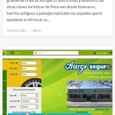
grande de Francia. Así que, si busca solaz y asombro, las
atracciones turísticas de Niza van desde bulevares,
barrios antiguos y paisajes naturales escarpados que le
ayudarán a refrescar su…
Publicado
24 junio, 2021
admin
el