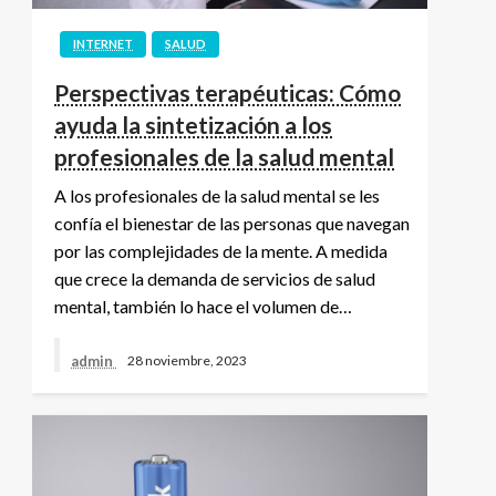
INTERNET
SALUD
Perspectivas terapéuticas: Cómo
ayuda la sintetización a los
profesionales de la salud mental
A los profesionales de la salud mental se les
confía el bienestar de las personas que navegan
por las complejidades de la mente. A medida
que crece la demanda de servicios de salud
mental, también lo hace el volumen de…
admin
28 noviembre, 2023