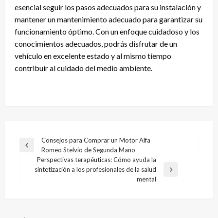
esencial seguir los pasos adecuados para su instalación y
mantener un mantenimiento adecuado para garantizar su
funcionamiento óptimo. Con un enfoque cuidadoso y los
conocimientos adecuados, podrás disfrutar de un
vehículo en excelente estado y al mismo tiempo
contribuir al cuidado del medio ambiente.
Navegación
Consejos para Comprar un Motor Alfa
Entrada
Romeo Stelvio de Segunda Mano
de
anterior
Perspectivas terapéuticas: Cómo ayuda la
entradas
sintetización a los profesionales de la salud
Entrada
mental
siguiente