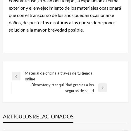
constante uso, el paso del tiempo, la exposición al clima
exterior y el envejecimiento de los materiales ocasionará
que con el transcurso de los años puedan ocasionarse
daños, desperfectos o roturas a los que se debe poner
solución a la mayor brevedad posible.
Navegación
Material de oficina a través de tu tienda
Entrada
online
de
anterior
Bienestar y tranquilidad gracias a los
entradas
Entrada
seguros de salud
siguiente
ARTÍCULOS RELACIONADOS