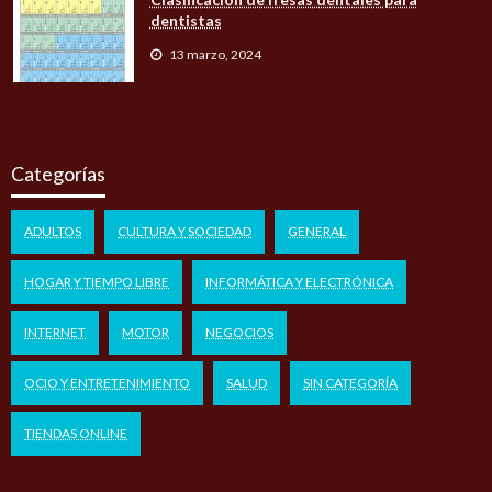
dentistas
13 marzo, 2024
Categorías
ADULTOS
CULTURA Y SOCIEDAD
GENERAL
HOGAR Y TIEMPO LIBRE
INFORMÁTICA Y ELECTRÓNICA
INTERNET
MOTOR
NEGOCIOS
OCIO Y ENTRETENIMIENTO
SALUD
SIN CATEGORÍA
TIENDAS ONLINE