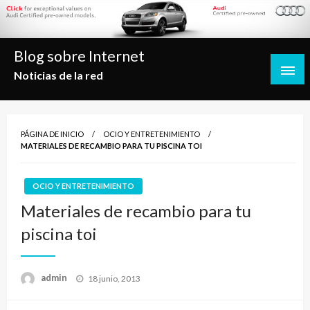
Saltar
al
contenido
Blog sobre Internet
Noticias de la red
PÁGINA DE INICIO
OCIO Y ENTRETENIMIENTO
MATERIALES DE RECAMBIO PARA TU PISCINA TOI
OCIO Y ENTRETENIMIENTO
Materiales de recambio para tu
piscina toi
Publicado
admin
18 junio, 2013
el