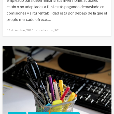
empleado para determinar si tus inversiones actuales
están o no adaptadas a ti, si estás pagando demasiado en
comisiones y si tu rentabilidad está por debajo de la que el
propio mercado ofrece….
Publicado
11 diciembre, 2020
redaccion_201
el