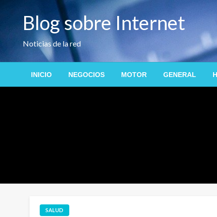
Saltar
Blog sobre Internet
al
contenido
Noticias de la red
INICIO
NEGOCIOS
MOTOR
GENERAL
H
SALUD