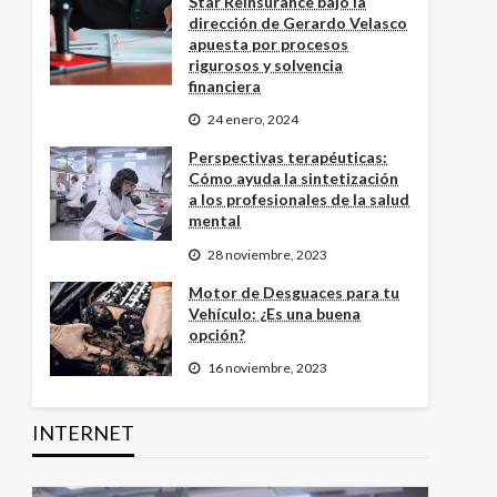
Star Reinsurance bajo la
dirección de Gerardo Velasco
apuesta por procesos
rigurosos y solvencia
financiera
24 enero, 2024
Perspectivas terapéuticas:
Cómo ayuda la sintetización
a los profesionales de la salud
mental
28 noviembre, 2023
Motor de Desguaces para tu
Vehículo: ¿Es una buena
opción?
16 noviembre, 2023
INTERNET