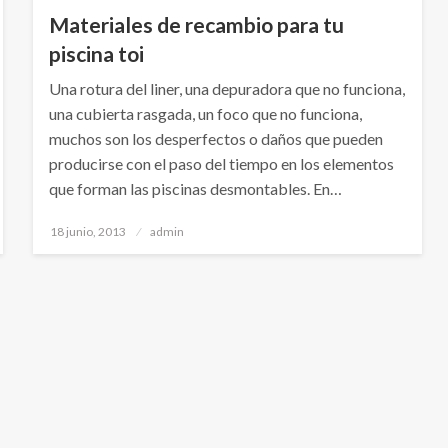
Materiales de recambio para tu
piscina toi
Una rotura del liner, una depuradora que no funciona,
una cubierta rasgada, un foco que no funciona,
muchos son los desperfectos o daños que pueden
producirse con el paso del tiempo en los elementos
que forman las piscinas desmontables. En…
Publicado
18 junio, 2013
admin
el