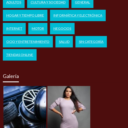
ADULTOS
CULTURA Y SOCIEDAD
GENERAL
HOGAR Y TIEMPO LIBRE
INFORMÁTICA Y ELECTRÓNICA
INTERNET
MOTOR
NEGOCIOS
OCIO Y ENTRETENIMIENTO
SALUD
SIN CATEGORÍA
TIENDAS ONLINE
Galería