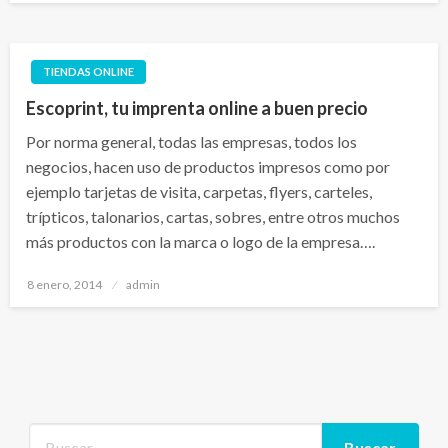
TIENDAS ONLINE
Escoprint, tu imprenta online a buen precio
Por norma general, todas las empresas, todos los
negocios, hacen uso de productos impresos como por
ejemplo tarjetas de visita, carpetas, flyers, carteles,
trípticos, talonarios, cartas, sobres, entre otros muchos
más productos con la marca o logo de la empresa….
Publicado
8 enero, 2014
admin
el