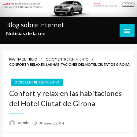
Saltar
al
contenido
Blog sobre Internet
Noticias de la red
PÁGINA DE INICIO
OCIO Y ENTRETENIMIENTO
CONFORT Y RELAX EN LAS HABITACIONES DEL HOTEL CIUTAT DE GIRONA
OCIO Y ENTRETENIMIENTO
Confort y relax en las habitaciones
del Hotel Ciutat de Girona
Publicado
admin
30 enero, 2014
el