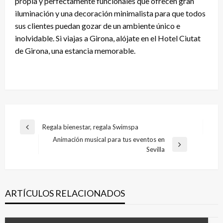
propia y perfectamente funcionales que ofrecen gran
iluminación y una decoración minimalista para que todos
sus clientes puedan gozar de un ambiente único e
inolvidable. Si viajas a Girona, alójate en el Hotel Ciutat
de Girona, una estancia memorable.
Navegación
Regala bienestar, regala Swimspa
Entrada
de
Animación musical para tus eventos en
anterior
Entrada
Sevilla
entradas
siguiente
ARTÍCULOS RELACIONADOS