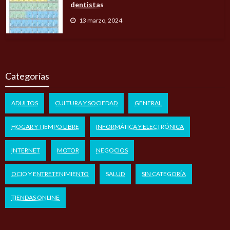
dentistas
13 marzo, 2024
Categorías
ADULTOS
CULTURA Y SOCIEDAD
GENERAL
HOGAR Y TIEMPO LIBRE
INFORMÁTICA Y ELECTRÓNICA
INTERNET
MOTOR
NEGOCIOS
OCIO Y ENTRETENIMIENTO
SALUD
SIN CATEGORÍA
TIENDAS ONLINE