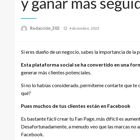
y ganar más segui
Publicado
Redacción_202
4 diciembre, 2022
el
Si eres dueño de un negocio, sabes la importancia de la
Esta plataforma social se ha convertido en una fo
generar más clientes potenciales.
Si no lo habías considerado, permíteme contarte que te 
qué?
Pues muchos de tus clientes están en Facebook
Es bastante fácil crear tu Fan Page, más difícil es aume
Desafortunadamente, a menudo veo que las marcas no ap
Facebook.