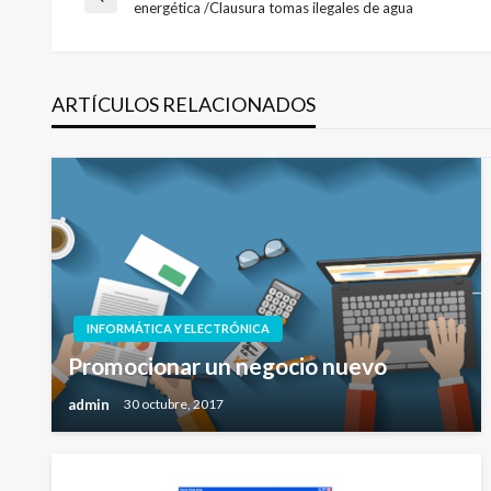
Navegación
Entrada
energética /Clausura tomas ilegales de agua
anterior
de
ARTÍCULOS RELACIONADOS
entradas
INFORMÁTICA Y ELECTRÓNICA
Promocionar un negocio nuevo
admin
30 octubre, 2017