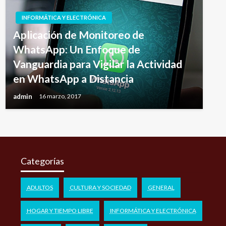
INFORMÁTICA Y ELECTRÓNICA
Aplicación de Monitoreo de
WhatsApp: Un Enfoque de
Vanguardia para Vigilar la Actividad
en WhatsApp a Distancia
admin
16 marzo, 2017
Categorías
ADULTOS
CULTURA Y SOCIEDAD
GENERAL
HOGAR Y TIEMPO LIBRE
INFORMÁTICA Y ELECTRÓNICA