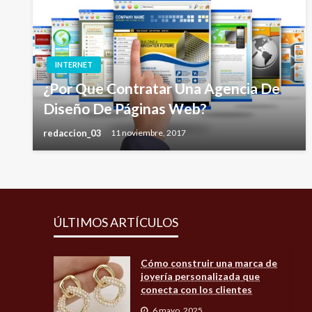
INTERNET
¿Por Que Contratar Una Agencia De
Diseño De Páginas Web?
redaccion_03
11 noviembre, 2017
ÚLTIMOS ARTÍCULOS
Cómo construir una marca de
joyería personalizada que
conecta con los clientes
6 mayo, 2025