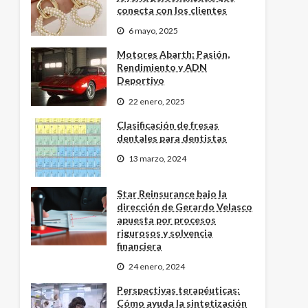
conecta con los clientes
6 mayo, 2025
Motores Abarth: Pasión,
Rendimiento y ADN
Deportivo
22 enero, 2025
Clasificación de fresas
dentales para dentistas
13 marzo, 2024
Star Reinsurance bajo la
dirección de Gerardo Velasco
apuesta por procesos
rigurosos y solvencia
financiera
24 enero, 2024
Perspectivas terapéuticas:
Cómo ayuda la sintetización