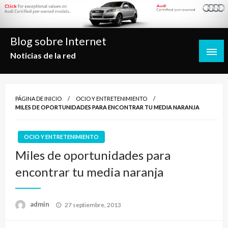
Saltar
al
contenido
Blog sobre Internet
Noticias de la red
PÁGINA DE INICIO
OCIO Y ENTRETENIMIENTO
MILES DE OPORTUNIDADES PARA ENCONTRAR TU MEDIA NARANJA
OCIO Y ENTRETENIMIENTO
Miles de oportunidades para
encontrar tu media naranja
Publicado
admin
27 septiembre, 2013
el