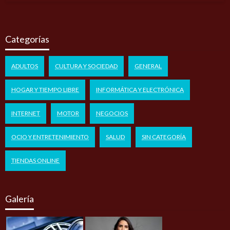
Categorías
ADULTOS
CULTURA Y SOCIEDAD
GENERAL
HOGAR Y TIEMPO LIBRE
INFORMÁTICA Y ELECTRÓNICA
INTERNET
MOTOR
NEGOCIOS
OCIO Y ENTRETENIMIENTO
SALUD
SIN CATEGORÍA
TIENDAS ONLINE
Galería