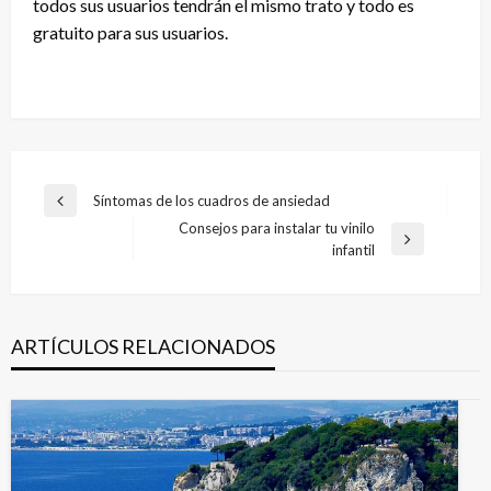
todos sus usuarios tendrán el mismo trato y todo es
gratuito para sus usuarios.
Navegación
Síntomas de los cuadros de ansiedad
Entrada
de
Consejos para instalar tu vinilo
anterior
Entrada
infantil
entradas
siguiente
ARTÍCULOS RELACIONADOS