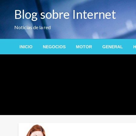
Saltar
Blog sobre Internet
al
contenido
Noticias de la red
INICIO
NEGOCIOS
MOTOR
GENERAL
H