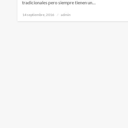
tradicionales pero siempre tienen un…
Publicado
14 septiembre, 2016
admin
el