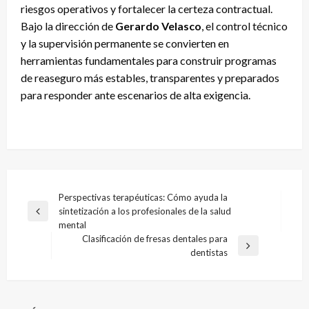
riesgos operativos y fortalecer la certeza contractual.
Bajo la dirección de
Gerardo Velasco
, el control técnico
y la supervisión permanente se convierten en
herramientas fundamentales para construir programas
de reaseguro más estables, transparentes y preparados
para responder ante escenarios de alta exigencia.
Navegación
Perspectivas terapéuticas: Cómo ayuda la
sintetización a los profesionales de la salud
de
Entrada
mental
anterior
entradas
Clasificación de fresas dentales para
Entrada
dentistas
siguiente