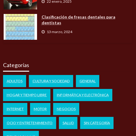
22 enero, 2025
Clasificación de fresas dentales para
dentistas
13 marzo, 2024
Categorías
ADULTOS
CULTURA Y SOCIEDAD
GENERAL
HOGAR Y TIEMPO LIBRE
INFORMÁTICA Y ELECTRÓNICA
INTERNET
MOTOR
NEGOCIOS
OCIO Y ENTRETENIMIENTO
SALUD
SIN CATEGORÍA