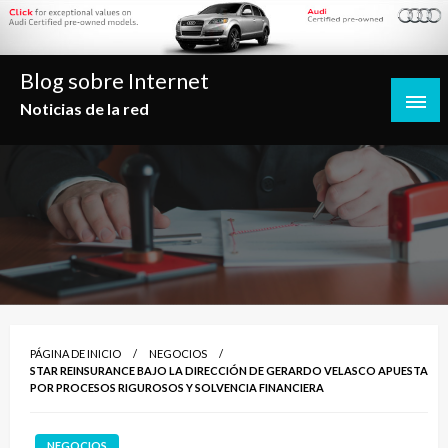
Saltar
al
contenido
Blog sobre Internet
Noticias de la red
PÁGINA DE INICIO
NEGOCIOS
STAR REINSURANCE BAJO LA DIRECCIÓN DE GERARDO VELASCO APUESTA
POR PROCESOS RIGUROSOS Y SOLVENCIA FINANCIERA
NEGOCIOS