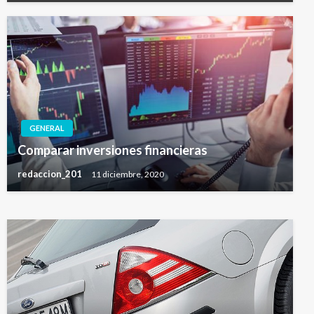
GENERAL
GENERAL
Comparar inversiones financieras
Cosas que no sabías sobre el agua
redaccion_201
11 diciembre, 2020
admin
27 noviembre, 2014