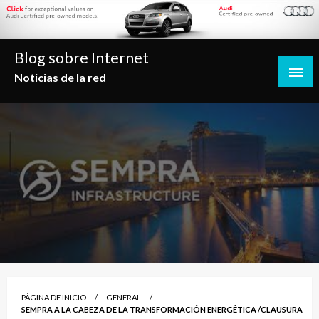
Saltar
al
contenido
Blog sobre Internet
Noticias de la red
PÁGINA DE INICIO
GENERAL
SEMPRA A LA CABEZA DE LA TRANSFORMACIÓN ENERGÉTICA /CLAUSURA