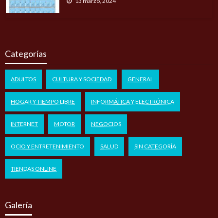
13 marzo, 2024
Categorías
ADULTOS
CULTURA Y SOCIEDAD
GENERAL
HOGAR Y TIEMPO LIBRE
INFORMÁTICA Y ELECTRÓNICA
INTERNET
MOTOR
NEGOCIOS
OCIO Y ENTRETENIMIENTO
SALUD
SIN CATEGORÍA
TIENDAS ONLINE
Galería