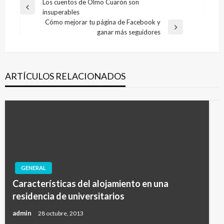
Navegación
Los cuentos de Olmo Cuarón son
Entrada
insuperables
de
anterior
Cómo mejorar tu página de Facebook y
entradas
Entrada
ganar más seguidores
siguiente
ARTÍCULOS RELACIONADOS
GENERAL
Características del alojamiento en una
residencia de universitarios
admin
28 octubre, 2013