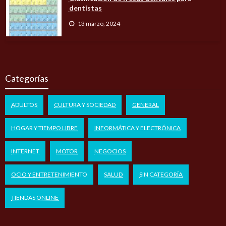
dentistas
13 marzo, 2024
Categorías
ADULTOS
CULTURA Y SOCIEDAD
GENERAL
HOGAR Y TIEMPO LIBRE
INFORMÁTICA Y ELECTRÓNICA
INTERNET
MOTOR
NEGOCIOS
OCIO Y ENTRETENIMIENTO
SALUD
SIN CATEGORÍA
TIENDAS ONLINE