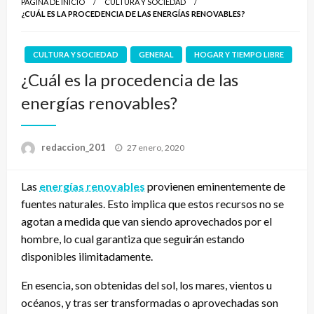
PÁGINA DE INICIO
CULTURA Y SOCIEDAD
¿CUÁL ES LA PROCEDENCIA DE LAS ENERGÍAS RENOVABLES?
CULTURA Y SOCIEDAD
GENERAL
HOGAR Y TIEMPO LIBRE
¿Cuál es la procedencia de las
energías renovables?
Publicado
redaccion_201
27 enero, 2020
el
Las
energías renovables
provienen eminentemente de
fuentes naturales. Esto implica que estos recursos no se
agotan a medida que van siendo aprovechados por el
hombre, lo cual garantiza que seguirán estando
disponibles ilimitadamente.
En esencia, son obtenidas del sol, los mares, vientos u
océanos, y tras ser transformadas o aprovechadas son