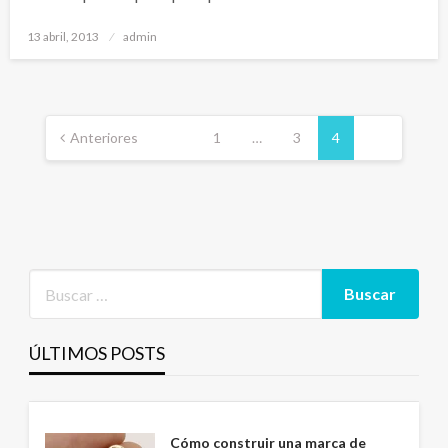
Publicado
13 abril, 2013
admin
el
Paginación
de
Anteriores
1
…
3
4
entradas
ÚLTIMOS POSTS
Cómo construir una marca de