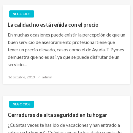
NEGOCIOS
La calidad no está reñida con el precio
En muchas ocasiones puede existir la percepción de que un
buen servicio de asesoramiento profesional tiene que
tener un precio elevado, casos como el de Ayuda-T Pymes
demuestra que no es así, ya que se puede disfrutar de un
servicio…
Publicado
16 octubre, 2013
admin
el
NEGOCIOS
Cerraduras de alta seguridad en tu hogar
¿Cuántas veces te has ido de vacaciones y han entrado a
robar en tu hogar? ¿Cuántas veces te has dado cuenta de