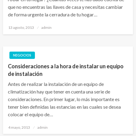
que no encuentras las llaves de casa y necesitas cambiar
de forma urgente la cerradura de tu hogar…
Publicado
13 agosto, 2013
admin
el
NEGOCIOS
Consideraciones a la hora de instalar un equipo
de instalación
Antes de realizar la instalación de un equipo de
climatización hay que tener en cuenta una serie de
consideraciones. En primer lugar, lo más importante es
tener bien definidas las estancias en las cuales se desea
colocar el equipo de…
Publicado
4 mayo, 2013
admin
el