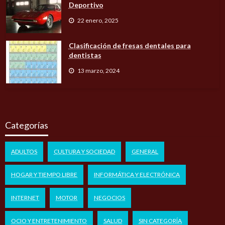
Deportivo
22 enero, 2025
Clasificación de fresas dentales para
dentistas
13 marzo, 2024
Categorías
ADULTOS
CULTURA Y SOCIEDAD
GENERAL
HOGAR Y TIEMPO LIBRE
INFORMÁTICA Y ELECTRÓNICA
INTERNET
MOTOR
NEGOCIOS
OCIO Y ENTRETENIMIENTO
SALUD
SIN CATEGORÍA