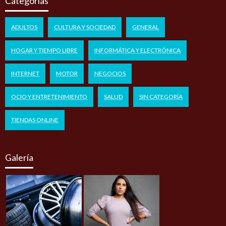
Categorías
ADULTOS
CULTURA Y SOCIEDAD
GENERAL
HOGAR Y TIEMPO LIBRE
INFORMÁTICA Y ELECTRÓNICA
INTERNET
MOTOR
NEGOCIOS
OCIO Y ENTRETENIMIENTO
SALUD
SIN CATEGORÍA
TIENDAS ONLINE
Galería