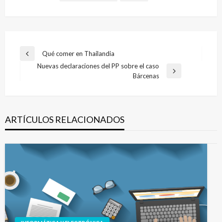
Navegación
Qué comer en Thailandia
Entrada
de
Nuevas declaraciones del PP sobre el caso
anterior
Entrada
Bárcenas
entradas
siguiente
ARTÍCULOS RELACIONADOS