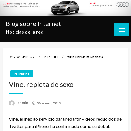
Saltar
al
contenido
Blog sobre Internet
Noticias de la red
PÁGINA DE INICIO
INTERNET
VINE, REPLETA DE SEXO
INTERNET
Vine, repleta de sexo
Publicado
admin
29 enero, 2013
el
Vine, el inédito servicio para repartir vídeos reducidos de
Twitter para iPhone, ha confirmado cómo su debut