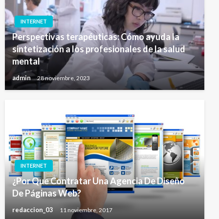
INTERNET
Perspectivas terapéuticas: Cómo ayuda la
sintetización a los profesionales de la salud
mental
admin
28 noviembre, 2023
INTERNET
¿Por Que Contratar Una Agencia De Diseño
De Páginas Web?
redaccion_03
11 noviembre, 2017