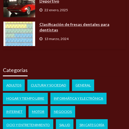
Deportivo
22 enero, 2025
Clasificación de fresas dentales para
dentistas
13 marzo, 2024
Categorías
ADULTOS
CULTURA Y SOCIEDAD
GENERAL
HOGAR Y TIEMPO LIBRE
INFORMÁTICA Y ELECTRÓNICA
INTERNET
MOTOR
NEGOCIOS
OCIO Y ENTRETENIMIENTO
SALUD
SIN CATEGORÍA