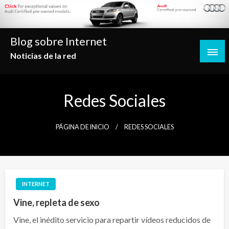
Saltar
al
contenido
Blog sobre Internet
Noticias de la red
Redes Sociales
PÁGINA DE INICIO
REDES SOCIALES
INTERNET
Vine, repleta de sexo
Vine, el inédito servicio para repartir vídeos reducidos de