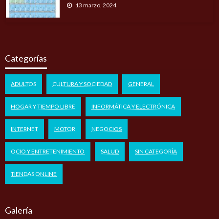
13 marzo, 2024
Categorías
ADULTOS
CULTURA Y SOCIEDAD
GENERAL
HOGAR Y TIEMPO LIBRE
INFORMÁTICA Y ELECTRÓNICA
INTERNET
MOTOR
NEGOCIOS
OCIO Y ENTRETENIMIENTO
SALUD
SIN CATEGORÍA
TIENDAS ONLINE
Galería