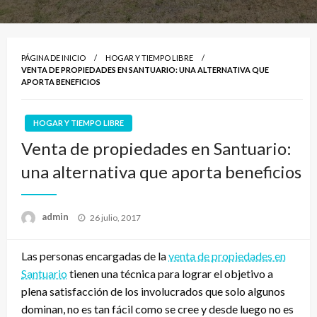
PÁGINA DE INICIO
HOGAR Y TIEMPO LIBRE
VENTA DE PROPIEDADES EN SANTUARIO: UNA ALTERNATIVA QUE
APORTA BENEFICIOS
HOGAR Y TIEMPO LIBRE
Venta de propiedades en Santuario:
una alternativa que aporta beneficios
Publicado
admin
26 julio, 2017
el
Las personas encargadas de la
venta de propiedades en
Santuario
tienen una técnica para lograr el objetivo a
plena satisfacción de los involucrados que solo algunos
dominan, no es tan fácil como se cree y desde luego no es