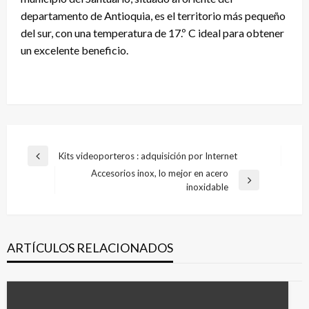
departamento de Antioquia, es el territorio más pequeño
del sur, con una temperatura de 17.º C ideal para obtener
un excelente beneficio.
Navegación
Kits videoporteros : adquisición por Internet
Entrada
de
Accesorios inox, lo mejor en acero
anterior
Entrada
inoxidable
entradas
siguiente
ARTÍCULOS RELACIONADOS