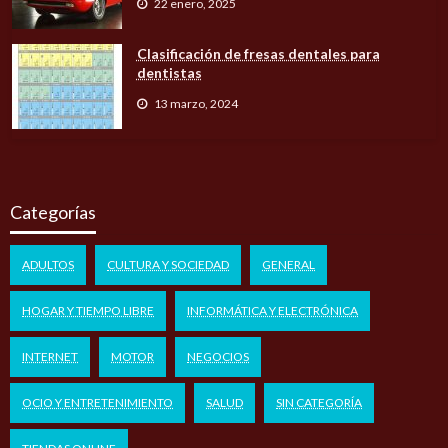
22 enero, 2025
Clasificación de fresas dentales para
dentistas
13 marzo, 2024
Categorías
ADULTOS
CULTURA Y SOCIEDAD
GENERAL
HOGAR Y TIEMPO LIBRE
INFORMÁTICA Y ELECTRÓNICA
INTERNET
MOTOR
NEGOCIOS
OCIO Y ENTRETENIMIENTO
SALUD
SIN CATEGORÍA