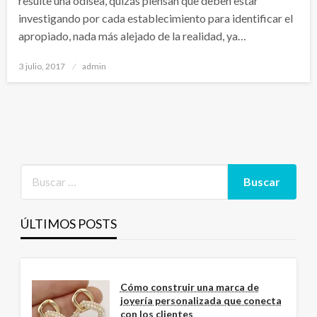
resulte una odisea, quizás piensan que deben estar
investigando por cada establecimiento para identificar el
apropiado, nada más alejado de la realidad, ya…
Publicado
3 julio, 2017
admin
el
ÚLTIMOS POSTS
Cómo construir una marca de
joyería personalizada que conecta
con los clientes