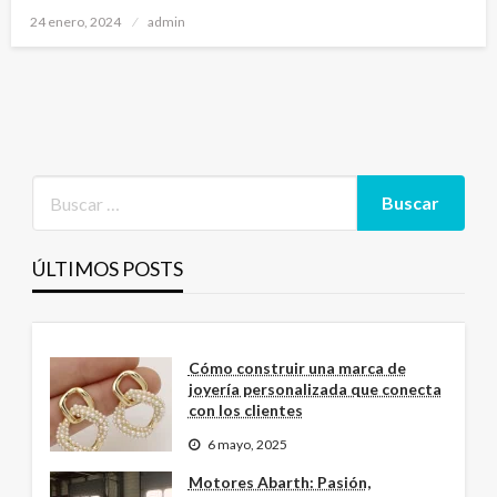
Publicado
24 enero, 2024
admin
el
ÚLTIMOS POSTS
Cómo construir una marca de
joyería personalizada que conecta
con los clientes
6 mayo, 2025
Motores Abarth: Pasión,