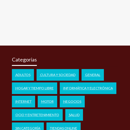
Categorías
ADULTOS
CULTURA Y SOCIEDAD
GENERAL
HOGAR Y TIEMPO LIBRE
INFORMÁTICA Y ELECTRÓNICA
INTERNET
MOTOR
NEGOCIOS
OCIO Y ENTRETENIMIENTO
SALUD
SIN CATEGORÍA
TIENDAS ONLINE