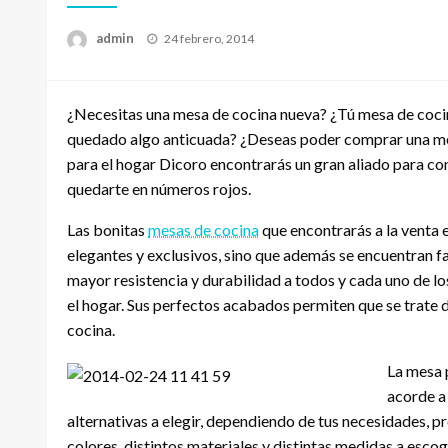
Publicado
admin
24 febrero, 2014
el
¿Necesitas una mesa de cocina nueva? ¿Tú mesa de cocina
quedado algo anticuada? ¿Deseas poder comprar una me
para el hogar Dicoro encontrarás un gran aliado para co
quedarte en números rojos.
Las bonitas
mesas de cocina
que encontrarás a la venta 
elegantes y exclusivos, sino que además se encuentran f
mayor resistencia y durabilidad a todos y cada uno de l
el hogar. Sus perfectos acabados permiten que se trate d
cocina.
La mesa 
acorde a 
alternativas a elegir, dependiendo de tus necesidades, p
colores, distintos materiales y distintas medidas a esco