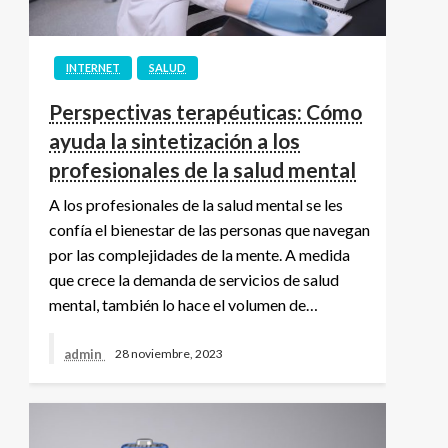
INTERNET
SALUD
Perspectivas terapéuticas: Cómo
ayuda la sintetización a los
profesionales de la salud mental
A los profesionales de la salud mental se les
confía el bienestar de las personas que navegan
por las complejidades de la mente. A medida
que crece la demanda de servicios de salud
mental, también lo hace el volumen de…
admin
28 noviembre, 2023