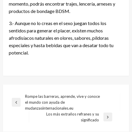
momento, podrás encontrar trajes, lencería, arneses y
productos de bondage BDSM.
3.- Aunque no lo creas en el sexo juegan todos los
sentidos para generar el placer, existen muchos
afrodisíacos naturales en olores, sabores, píldoras
especiales y hasta bebidas que van a desatar todo tu
potencial.
Navegación
Rompe las barreras, aprende, vive y conoce
el mundo con ayuda de
de
Entrada
mudanzasinternacionales.eu
anterior
entradas
Los más extraños refranes y su
Entrada
significado
siguiente