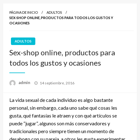
PÁGINA DE INICIO
ADULTOS
SEX-SHOP ONLINE, PRODUCTOS PARA TODOS LOS GUSTOS Y
OCASIONES
ADULTOS
Sex-shop online, productos para
todos los gustos y ocasiones
Publicado
admin
14 septiembre, 2016
el
La vida sexual de cada individuo es algo bastante
personal, sin embargo, cada uno sabe qué cosas les
gusta, qué fantasías le atraen y con qué artículos se
puede “jugar”, algunos son más conservadores y
tradicionales pero siempre tienen un momento de
desahogo con su pareja, a otros les gusta experimentar