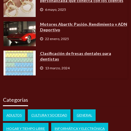
personalizada que conecta con los clientes
6 mayo, 2025
Motores Abarth: Pasión, Rendimiento y ADN
Deportivo
22 enero, 2025
Clasificación de fresas dentales para
dentistas
13 marzo, 2024
Categorías
ADULTOS
CULTURA Y SOCIEDAD
GENERAL
HOGAR Y TIEMPO LIBRE
INFORMÁTICA Y ELECTRÓNICA