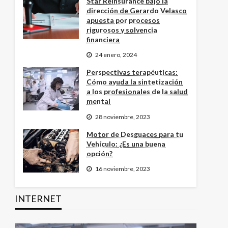
Star Reinsurance bajo la
dirección de Gerardo Velasco
apuesta por procesos
rigurosos y solvencia
financiera
24 enero, 2024
Perspectivas terapéuticas:
Cómo ayuda la sintetización
a los profesionales de la salud
mental
28 noviembre, 2023
Motor de Desguaces para tu
Vehículo: ¿Es una buena
opción?
16 noviembre, 2023
INTERNET