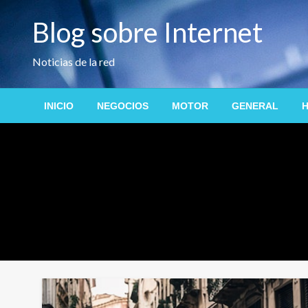
Saltar
Blog sobre Internet
al
contenido
Noticias de la red
INICIO
NEGOCIOS
MOTOR
GENERAL
H