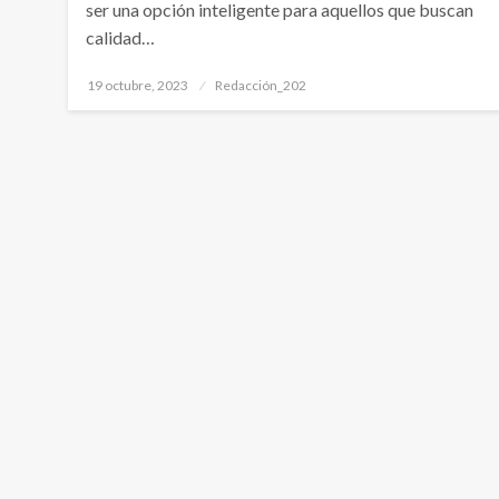
ser una opción inteligente para aquellos que buscan
calidad…
Publicado
19 octubre, 2023
Redacción_202
el