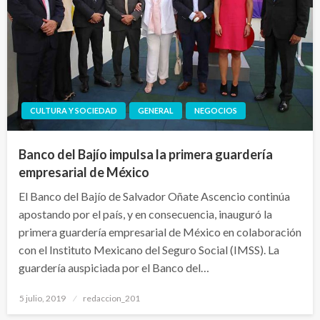
CULTURA Y SOCIEDAD
GENERAL
NEGOCIOS
Banco del Bajío impulsa la primera guardería
empresarial de México
El Banco del Bajío de Salvador Oñate Ascencio continúa
apostando por el país, y en consecuencia, inauguró la
primera guardería empresarial de México en colaboración
con el Instituto Mexicano del Seguro Social (IMSS). La
guardería auspiciada por el Banco del…
Publicado
5 julio, 2019
redaccion_201
el