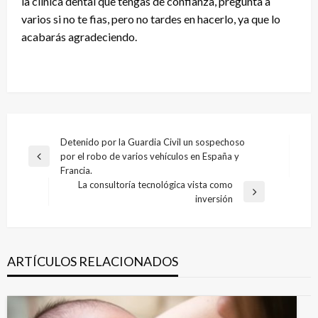
la clínica dental que tengas de confianza, pregunta a
varios si no te fias, pero no tardes en hacerlo, ya que lo
acabarás agradeciendo.
Navegación
Detenido por la Guardia Civil un sospechoso
por el robo de varios vehículos en España y
de
Entrada
Francia.
anterior
entradas
La consultoría tecnológica vista como
Entrada
inversión
siguiente
ARTÍCULOS RELACIONADOS