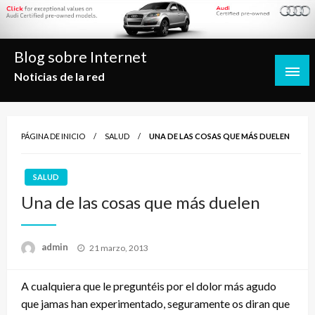
Saltar
al
contenido
Blog sobre Internet
Noticias de la red
PÁGINA DE INICIO
SALUD
UNA DE LAS COSAS QUE MÁS DUELEN
SALUD
Una de las cosas que más duelen
Publicado
admin
21 marzo, 2013
el
A cualquiera que le preguntéis por el dolor más agudo
que jamas han experimentado, seguramente os diran que